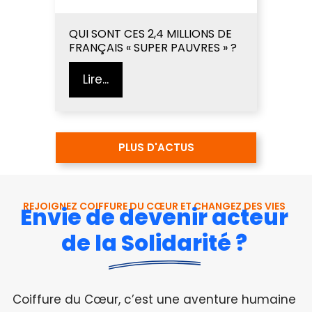
QUI SONT CES 2,4 MILLIONS DE
FRANÇAIS « SUPER PAUVRES » ?
Lire...
PLUS D'ACTUS
REJOIGNEZ COIFFURE DU CŒUR ET CHANGEZ DES VIES
Envie de devenir acteur
de la Solidarité ?
Coiffure du Cœur, c’est une aventure humaine