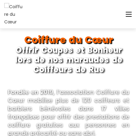
Coiffure du Cœur
Offrir Coupes et Bonheur
lors de nos maraudes de
Coiffeurs de Rue
Fondée en 2019,
l’association Coiffure du
Cœur mobilise plus de 120 coiffeurs et
barbiers bénévoles dans
17 villes
françaises
pour offrir des prestations de
coiffure gratuites aux personnes en
grande précarité ou sans abri.