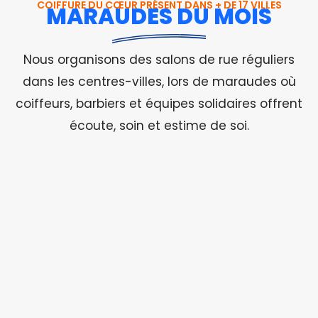
COIFFURE DU CŒUR PRÉSENT DANS + DE 17 VILLES
MARAUDES DU MOIS
Nous organisons des salons de rue réguliers
dans les centres-villes, lors de maraudes où
coiffeurs, barbiers et équipes solidaires offrent
écoute, soin et estime de soi.