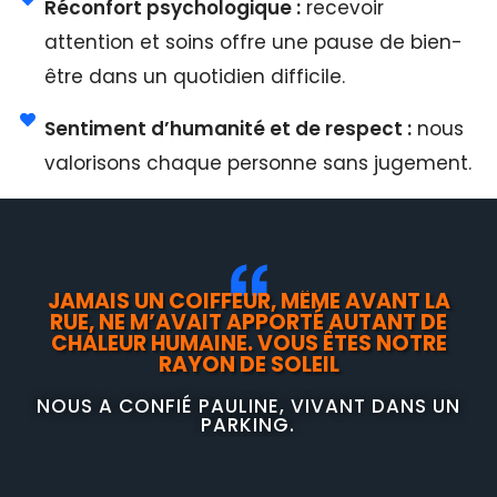
Réconfort psychologique :
recevoir
attention et soins offre une pause de bien-
être dans un quotidien difficile.
Sentiment d’humanité et de respect :
nous
valorisons chaque personne sans jugement.
JAMAIS UN COIFFEUR, MÊME AVANT LA
RUE, NE M’AVAIT APPORTÉ AUTANT DE
CHALEUR HUMAINE. VOUS ÊTES NOTRE
RAYON DE SOLEIL
NOUS A CONFIÉ PAULINE, VIVANT DANS UN
PARKING.