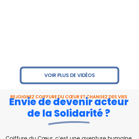
VOIR PLUS DE VIDÉOS
REJOIGNEZ COIFFURE DU CŒUR ET CHANGEZ DES VIES
Envie de devenir acteur
de la Solidarité ?
Coiffure du Cœur, c’est une aventure humaine