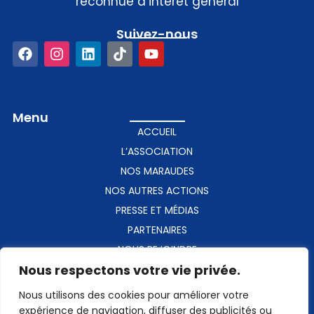
reconnue d’intérêt général
Suivez-nous​
Menu
ACCUEIL
L’ASSOCIATION
NOS MARAUDES
NOS AUTRES ACTIONS
PRESSE ET MÉDIAS
PARTENAIRES
NOUS REJOINDRE
Nous respectons votre vie privée.
CONTACT
Nous utilisons des cookies pour améliorer votre
Contact​
expérience de navigation, diffuser des publicités ou