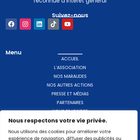
reconnue d’intérêt général
Suivez-nous​
Menu
ACCUEIL
L’ASSOCIATION
NOS MARAUDES
NOS AUTRES ACTIONS
PRESSE ET MÉDIAS
PARTENAIRES
NOUS REJOINDRE
Nous respectons votre vie privée.
CONTACT
Nous utilisons des cookies pour améliorer votre
Contact​
expérience de navigation, diffuser des publicités ou