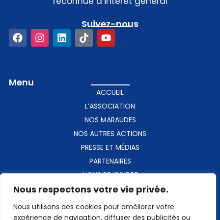
reconnue d’intérêt général
Suivez-nous​
Menu
ACCUEIL
L’ASSOCIATION
NOS MARAUDES
NOS AUTRES ACTIONS
PRESSE ET MÉDIAS
PARTENAIRES
NOUS REJOINDRE
Nous respectons votre vie privée.
CONTACT
Nous utilisons des cookies pour améliorer votre
Contact​
expérience de navigation, diffuser des publicités ou